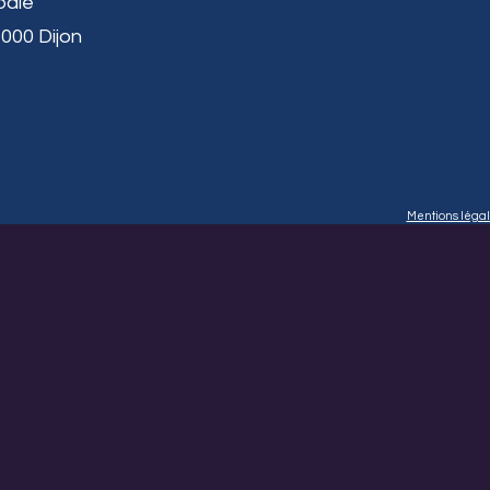
pale
1000 Dijon
Mentions légale